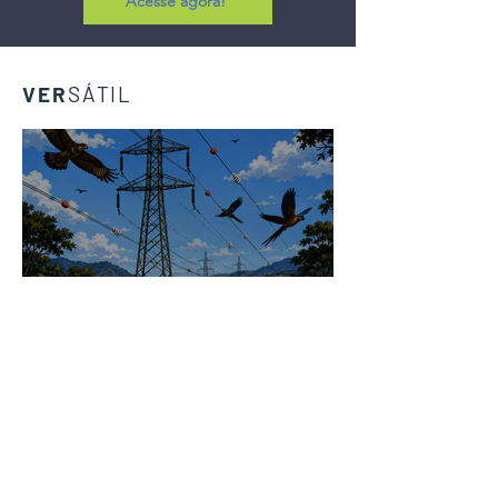
Acesse agora!
VER
SÁ
TIL
Linhas de transmissão, segurança e meio
ambiente: uma responsabilidade de todos.