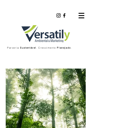
Parceria
Sustentável
. Crescimento
Planejado
.