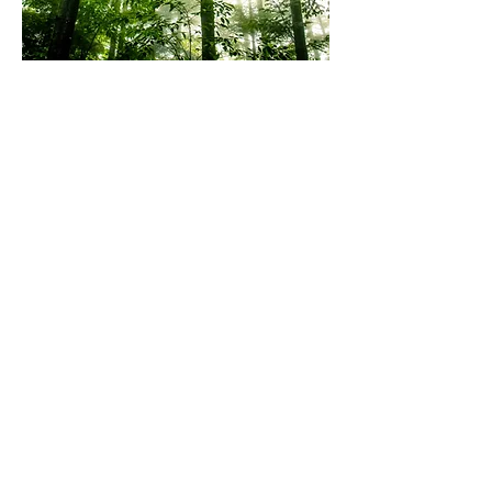
TÃO IMPORTANTE QUANTO VENDER SOLUÇÕES
DE QUALIDADE, É CONSTRUIR
RELACIONAMENTOS DE QUALIDADE.
Prover soluções ambientais sustentáveis
customizadas a cada necessidade, requer parceria
sustentável com crescimento planejado, contínuo e
que tem na sua vanguarda o que há de melhor em
soluções multidisciplinares em projetos e
consultoria ambiental.
A razão da busca incansável pela excelência em
nosso trabalho diário possui um propósito:
fazer
com que você, cliente, utilize nossas soluções,
buscando sempre o crescimento planejado e sólido,
através da nossa parceria sustentável.
Tão importante quanto vender soluções de
qualidade, é construir relacionamentos de
qualidade.
Essa é a nossa missão.
Prazer, Versatily Ambiental&Marketing.