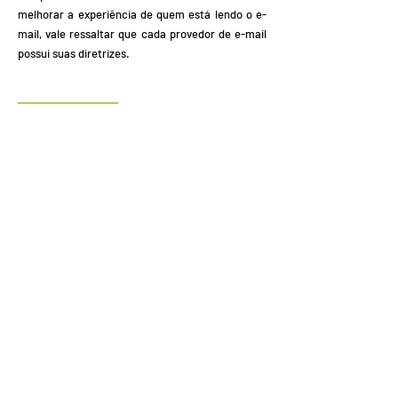
melhorar a experiência de quem está lendo o e-
mail, vale ressaltar que cada provedor de e-mail
possui suas diretrizes.
ANÁLISE DE DADOS
A nossa empresa utiliza o serviço do Google
Analytics para mensurar, calcular e analisar todo
o tráfego que recebe. Esta ferramenta coleta e
processa os dados de acordo com a sua própria
política, partindo do pressuposto da aceitação do
usuário final, a política está disponível nos links
abaixo:
https://www.google.com/intl/pt-
BR/policies/privacy/partners/
https://policies.google.com/privacy
https://policies.google.com/terms