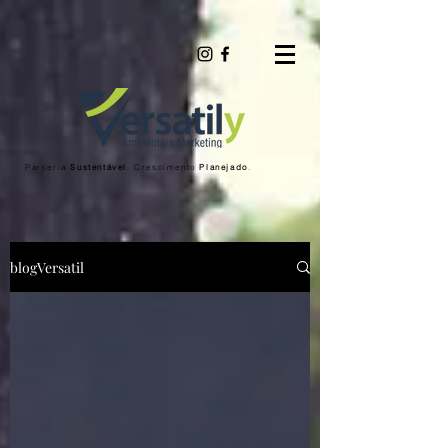
Parceria
Sustentável
. Crescimento
Planejado
.
blogVersatil