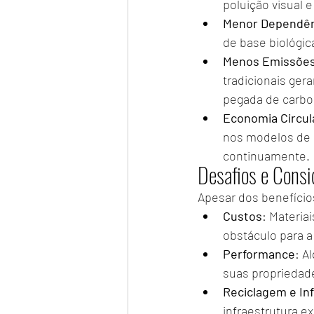
poluição visual 
Menor Dependên
de base biológi
Menos Emissões 
tradicionais ger
pegada de carbo
Economia Circul
nos modelos de e
continuamente.
Desafios e Consi
Apesar dos benefícios
Custos
: Materia
obstáculo para a
Performance
: A
suas propriedade
Reciclagem e In
infraestrutura e