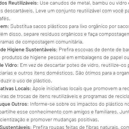
os Reutilizáveis
: Use canudos de metal, bambu ou vidro 
s descartáveis. Leve um conjunto reutilizável com você p
afés.
gem
: Substitua sacos plásticos para lixo orgânico por saco
lém disso, separe resíduos orgânicos e faça compostage
ogramas de compostagem comunitária.
 de Higiene Sustentáveis
: Prefira escovas de dente de b
e produtos de higiene pessoal em embalagens de papel ou
de Vidro
: Em vez de descartar potes de vidro, reutilize-os
iarias e outros itens domésticos. São ótimos para a organ
duzir o uso de plástico.
iativas Locais
: Apoie iniciativas locais que promovem a r
eiras de trocas de itens reutilizáveis e programas de recic
uque Outros
: Informe-se sobre os impactos do plástico n
artilhe esse conhecimento com amigos e familiares. Ju
cientização e promover mudanças positivas.
Sustentáveis
: Prefira roupas feitas de fibras naturais, c