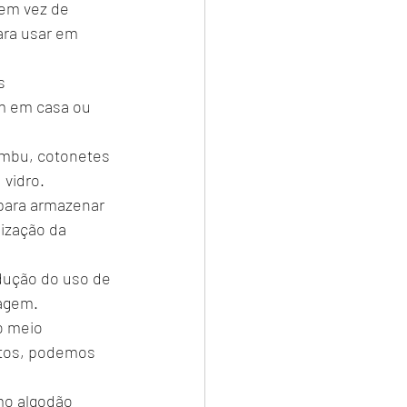
em vez de 
ara usar em 
s 
m em casa ou 
ambu, cotonetes 
 vidro.
 para armazenar 
ização da 
edução do uso de 
lagem.
o meio 
ntos, podemos 
omo algodão 