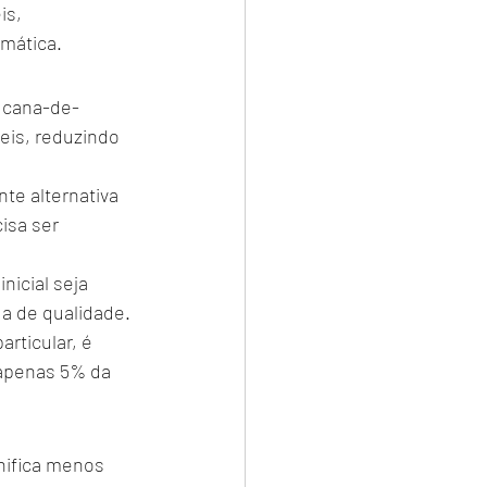
s, 
imática.
, cana-de-
eis, reduzindo 
te alternativa 
isa ser 
nicial seja 
da de qualidade.
rticular, é 
 apenas 5% da 
nifica menos 