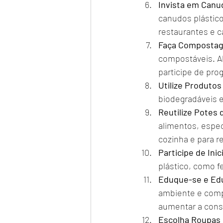
Invista em Canud
canudos plástico
restaurantes e c
Faça Composta
compostáveis. A
participe de pr
Utilize Produtos
biodegradáveis 
Reutilize Potes 
alimentos, espec
cozinha e para re
Participe de Inic
plástico, como f
Eduque-se e Ed
ambiente e comp
aumentar a cons
Escolha Roupas 