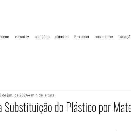
.
o
home
versatily
soluções
clientes
Em ação
nosso time
atuaçã
8 de jun. de 2024
4 min de leitura
 Substituição do Plástico por Mate