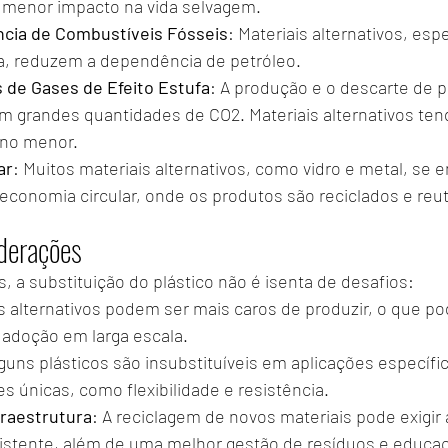
e menor impacto na vida selvagem.
cia de Combustíveis Fósseis
: Materiais alternativos, es
ca, reduzem a dependência de petróleo.
de Gases de Efeito Estufa
: A produção e o descarte de p
am grandes quantidades de CO2. Materiais alternativos te
no menor.
ar
: Muitos materiais alternativos, como vidro e metal, se 
conomia circular, onde os produtos são reciclados e reuti
derações
, a substituição do plástico não é isenta de desafios:
is alternativos podem ser mais caros de produzir, o que p
 adoção em larga escala.
lguns plásticos são insubstituíveis em aplicações específi
s únicas, como flexibilidade e resistência.
fraestrutura
: A reciclagem de novos materiais pode exigir
xistente, além de uma melhor gestão de resíduos e educa