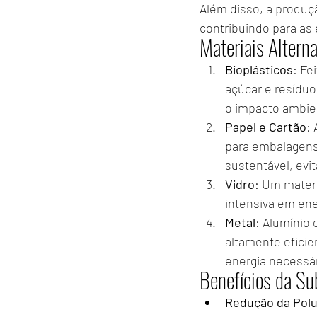
Além disso, a produç
contribuindo para as 
Materiais Alterna
Bioplásticos
: Fe
açúcar e resíduo
o impacto ambient
Papel e Cartão
:
para embalagens
sustentável, ev
Vidro
: Um materi
intensiva em ene
Metal
: Alumínio 
altamente efici
energia necessár
Benefícios da Su
Redução da Polu