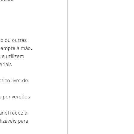
do ou outras 
 sempre à mão.
e utilizem 
riais 
tico livre de 
s por versões 
anel reduz a 
izáveis para 