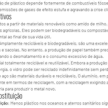
ão de plástico depende fortemente de combustíveis fóssei
emissões de gases de efeito estufa e agravando a crise cl
tivos
itos a partir de materiais renováveis como amido de milho
s agrícolas. Eles podem ser biodegradáveis ou compostáv
al ao final de sua vida útil.
 Amplamente recicláveis e biodegradáveis, são uma excelen
 e sacolas. No entanto, a produção de papel também prec
itando o desmatamento e o consumo excessivo de água.
al totalmente reciclável e reutilizável. Embora a produção i
rgia, o vidro pode ser reciclado indefinidamente sem per
e aço são materiais duráveis e recicláveis. O alumínio, em pa
ente em termos de reciclagem, com a reciclagem exigindo
ia para produzir o metal novo.
bstituição
ição
: Menos plástico nos oceanos e aterros sanitários sig