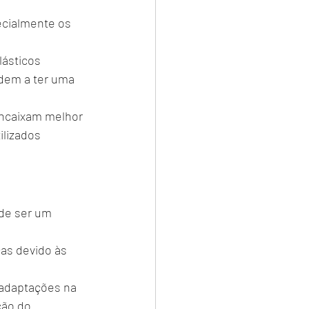
pecialmente os 
lásticos 
ndem a ter uma 
encaixam melhor 
lizados 
ode ser um 
cas devido às 
 adaptações na 
ção do 